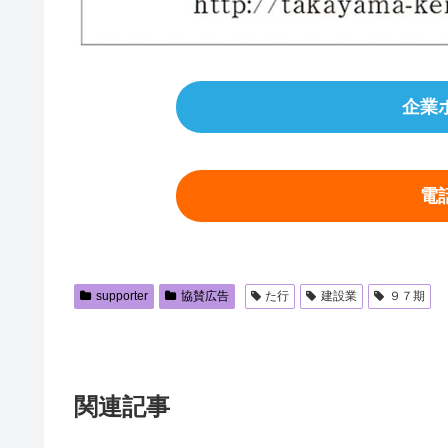
企業
電
supporter
協賛広告
た行
建設業
９７期
関連記事