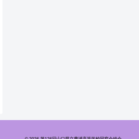
© 2026 第126回山口県立豊浦高等学校同窓会総会.