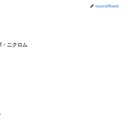
toyora96web
ボ・ニクロム
る