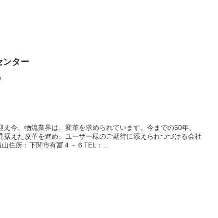
センター
る
を迎え今、物流業界は、変革を求められています。今までの50年、
を見据えた改革を進め、ユーザー様のご期待に添えられつづける会社
住所：下関市有冨４－６TEL：...