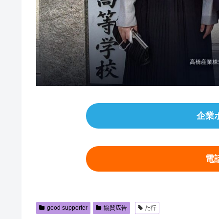
企業
電
good supporter
協賛広告
た行