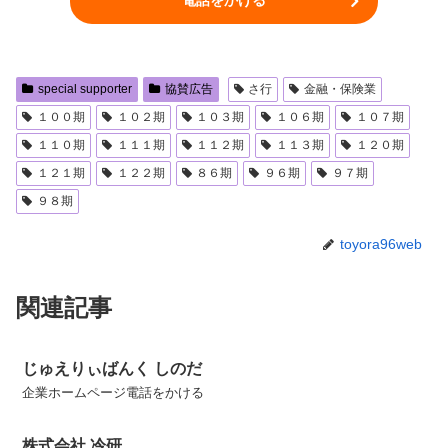
special supporter
協賛広告
さ行
金融・保険業
１００期
１０２期
１０３期
１０６期
１０７期
１１０期
１１１期
１１２期
１１３期
１２０期
１２１期
１２２期
８６期
９６期
９７期
９８期
toyora96web
関連記事
じゅえりぃばんく しのだ
企業ホームページ電話をかける
株式会社 冷研