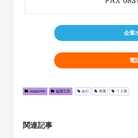
企業
電
supporter
協賛広告
あ行
商業
７２期
関連記事