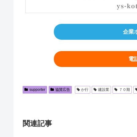
企業
電
supporter
協賛広告
か行
建設業
７０期
関連記事