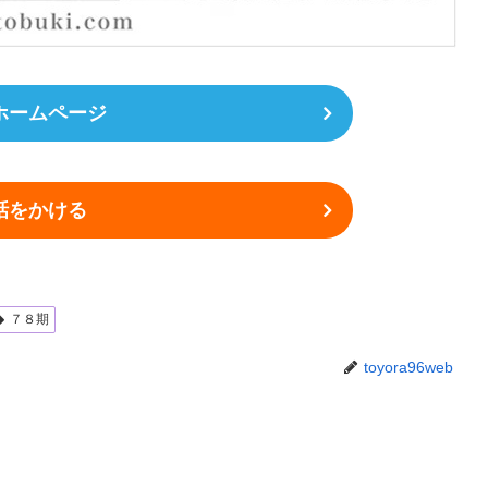
ホームページ
話をかける
７８期
toyora96web