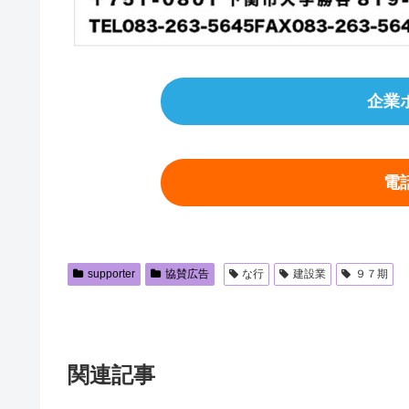
企業
電
supporter
協賛広告
な行
建設業
９７期
関連記事