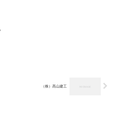
る
（株）髙山建工