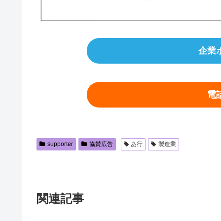
企業
電
supporter
協賛広告
あ行
製造業
関連記事