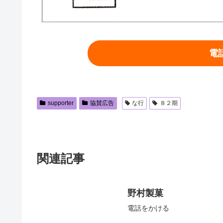
電
supporter
協賛広告
な行
８２期
関連記事
野村製菓
電話をかける