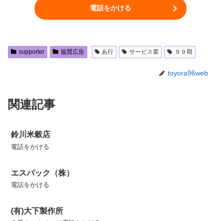
電話をかける
supporter
協賛広告
あ行
サービス業
９９期
toyora96web
関連記事
鈴川米穀店
電話をかける
エスパック（株）
電話をかける
(有)大下製作所