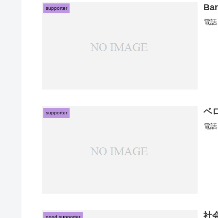
Ba
supporter
電話
ベ
supporter
電話
社
good supporter