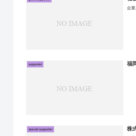
企業
福
supporter
株
special supporter