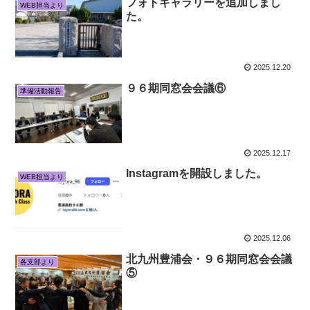
フォトギャラリーを追加しまし
WEB担当より
た。
2025.12.20
９６期同窓会会議⑥
準備活動報告
2025.12.17
Instagramを開設しました。
WEB担当より
2025.12.06
北九州豊浦会・９６期同窓会会議
各支部より
⑤