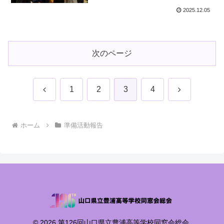
2025.12.05
次のページ
前
次
1
2
3
4
へ
へ
ホーム
準備活動報告
© 2026 第126回山口県立豊浦高等学校同窓会総会.